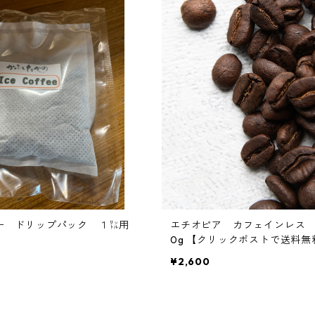
ー ドリップパック １㍑用
エチオピア カフェインレス 
0g 【クリックポストで送料無
¥2,600