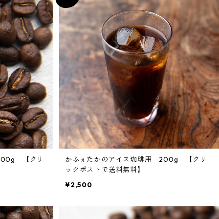
200g 【クリ
かふぇたかのアイス珈琲用 200g 【クリ
ックポストで送料無料】
¥2,500