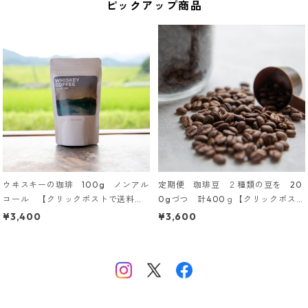
ピックアップ商品
ウヰスキーの珈琲 100g ノンアル
定期便 珈琲豆 ２種類の豆を 20
コール 【クリックポストで送料無
0gづつ 計400ｇ【クリックポスト
料】
で送料無料】
¥3,400
¥3,600