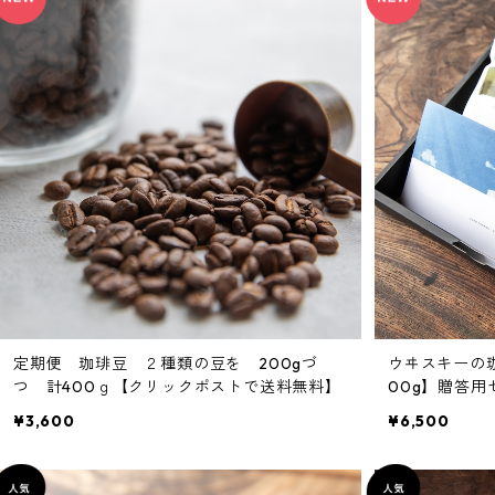
定期便 珈琲豆 ２種類の豆を 200gづ
ウヰスキーの珈
つ 計400ｇ【クリックポストで送料無料】
00g】贈答用
¥3,600
¥6,500