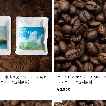
ラム珈琲お試しパック 20gⅩ
コロンビア マグダレナ SUP 
クポストで送料無料】
ックポストで送料無料】
¥2,500