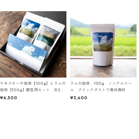
ウヰスキーの珈琲【100g】とラムの
ラムの珈琲 100g ノンアルコー
珈琲【100g】贈答用セット 計20
ル クリックポストで無料無料
0g
¥6,500
¥3,400