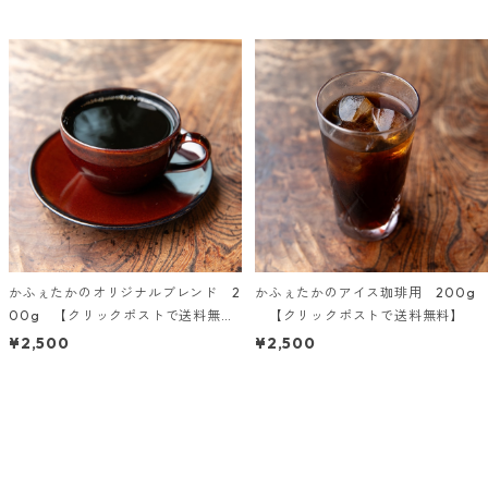
かふぇたかのオリジナルブレンド 2
かふぇたかのアイス珈琲用 200g
00g 【クリックポストで送料無
【クリックポストで送料無料】
料】
¥2,500
¥2,500